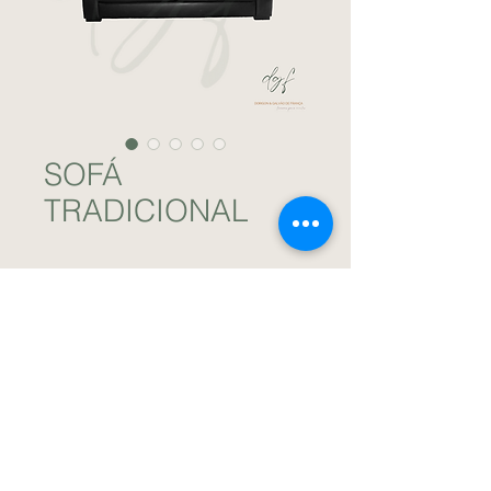
SOFÁ
TRADICIONAL
Sofá de couríssimo italiano na cor preta.
Capa de sarja na cor cru locada à
parte. / DGF Locações para Eventos.