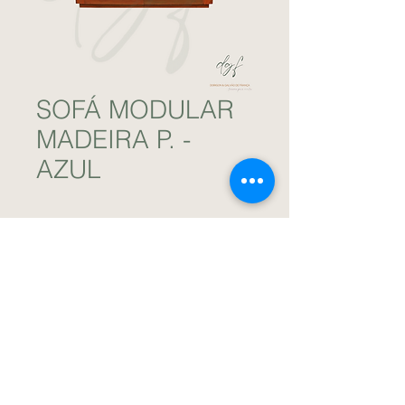
SOFÁ MODULAR
MADEIRA P. -
AZUL
Sofá de madeira peróba rosa tamanho P.
Almofadas de veludo na cor azul. / DGF
Locações para Eventos.