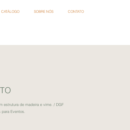
CATÁLOGO
SOBRE NÓS
CONTATO
STO
m estrutura de madeira e vime. / DGF
 para Eventos.