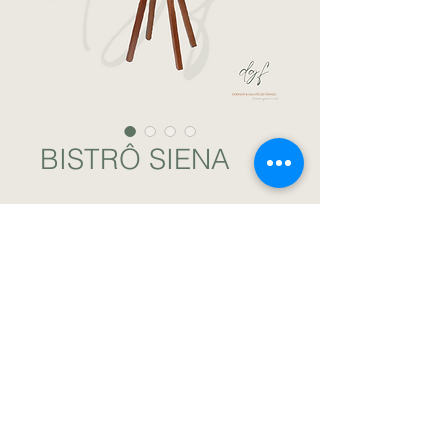
BISTRÔ SIENA
Bistrô de madeira. / DGF Locações para
Eventos.
Download Apresentação
DGF Locações de Móveis
para Eventos