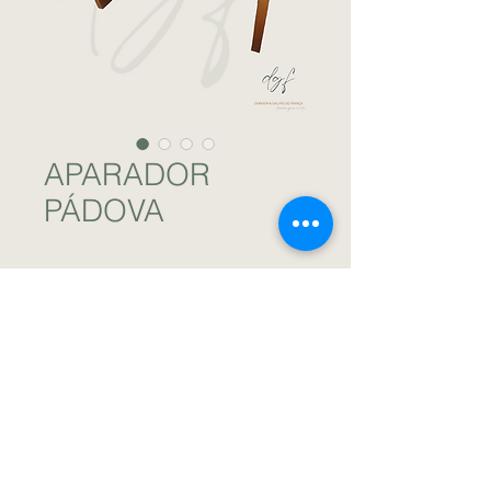
APARADOR
PÁDOVA
Aparado/ bistrô baixo de madeira na cor
castanho claro. / DGF Locações para
Eventos.